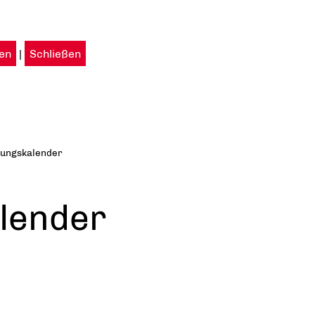
en
|
Schließen
tungskalender
lender