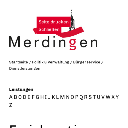
Seite drucken
|
Schließen
Startseite
/
Politik & Verwaltung
/
Bürgerservice
/
Dienstleistungen
Leistungen
A
B
C
D
E
F
G
H
I
J
K
L
M
N
O
P
Q
R
S
T
U
V
W
X
Y
Z