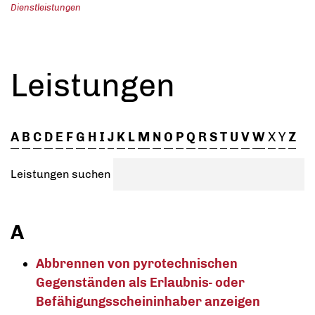
Dienstleistungen
Leistungen
A
B
C
D
E
F
G
H
I
J
K
L
M
N
O
P
Q
R
S
T
U
V
W
X
Y
Z
Leistungen suchen
A
Abbrennen von pyrotechnischen
Gegenständen als Erlaubnis- oder
Befähigungsscheininhaber anzeigen