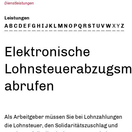
Dienstleistungen
Leistungen
A
B
C
D
E
F
G
H
I
J
K
L
M
N
O
P
Q
R
S
T
U
V
W
X
Y
Z
Elektronische
Lohnsteuerabzugsm
abrufen
Als Arbeitgeber müssen Sie bei Lohnzahlungen
die Lohnsteuer, den Solidaritätszuschlag und