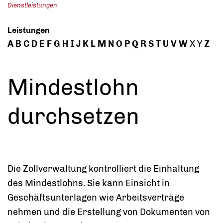
Dienstleistungen
Leistungen
A
B
C
D
E
F
G
H
I
J
K
L
M
N
O
P
Q
R
S
T
U
V
W
X
Y
Z
Mindestlohn
durchsetzen
Die Zollverwaltung kontrolliert die Einhaltung
des Mindestlohns. Sie kann Einsicht in
Geschäftsunterlagen wie Arbeitsverträge
nehmen und die Erstellung von Dokumenten von