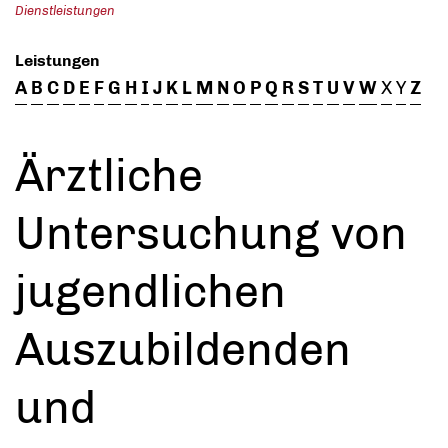
Dienstleistungen
Leistungen
A
B
C
D
E
F
G
H
I
J
K
L
M
N
O
P
Q
R
S
T
U
V
W
X
Y
Z
Ärztliche
Untersuchung von
jugendlichen
Auszubildenden
und