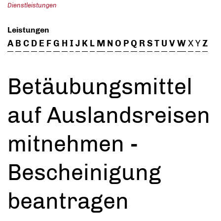
Dienstleistungen
Leistungen
A
B
C
D
E
F
G
H
I
J
K
L
M
N
O
P
Q
R
S
T
U
V
W
X
Y
Z
Betäubungsmittel
auf Auslandsreisen
mitnehmen -
Bescheinigung
beantragen