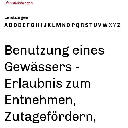
Dienstleistungen
Leistungen
A
B
C
D
E
F
G
H
I
J
K
L
M
N
O
P
Q
R
S
T
U
V
W
X
Y
Z
Benutzung eines
Gewässers -
Erlaubnis zum
Entnehmen,
Zutagefördern,