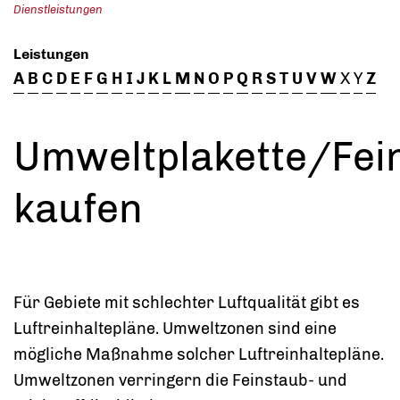
Dienstleistungen
Leistungen
A
B
C
D
E
F
G
H
I
J
K
L
M
N
O
P
Q
R
S
T
U
V
W
X
Y
Z
Umweltplakette/Fei
kaufen
Für Gebiete mit schlechter Luftqualität gibt es
Luftreinhaltepläne. Umweltzonen sind eine
mögliche Maßnahme solcher Luftreinhaltepläne.
Umweltzonen verringern die Feinstaub- und