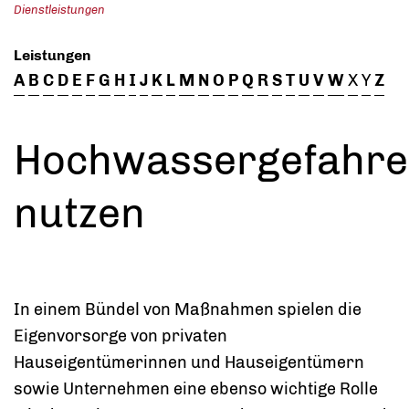
Dienstleistungen
Leistungen
A
B
C
D
E
F
G
H
I
J
K
L
M
N
O
P
Q
R
S
T
U
V
W
X
Y
Z
Hochwassergefahre
nutzen
In einem Bündel von Maßnahmen spielen die
Eigenvorsorge von privaten
Hauseigentümerinnen und Hauseigentümern
sowie Unternehmen eine ebenso wichtige Rolle