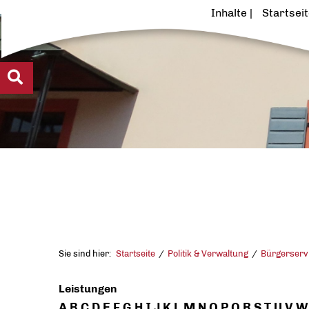
Inhalte
Startsei
Sie sind hier:
Startseite
Politik & Verwaltung
Bürgerserv
Leistungen
A
B
C
D
E
F
G
H
I
J
K
L
M
N
O
P
Q
R
S
T
U
V
W