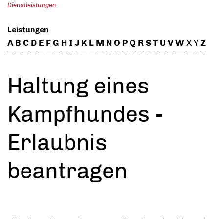
Dienstleistungen
Leistungen
A
B
C
D
E
F
G
H
I
J
K
L
M
N
O
P
Q
R
S
T
U
V
W
X
Y
Z
Haltung eines
Kampfhundes -
Erlaubnis
beantragen