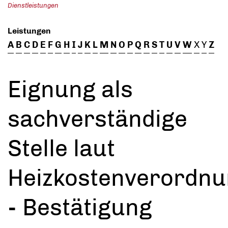
Dienstleistungen
Leistungen
A
B
C
D
E
F
G
H
I
J
K
L
M
N
O
P
Q
R
S
T
U
V
W
X
Y
Z
Eignung als
sachverständige
Stelle laut
Heizkostenverordn
- Bestätigung