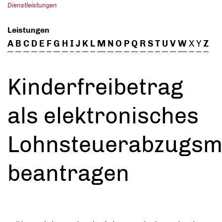
Dienstleistungen
Leistungen
A
B
C
D
E
F
G
H
I
J
K
L
M
N
O
P
Q
R
S
T
U
V
W
X
Y
Z
Kinderfreibetrag
als elektronisches
Lohnsteuerabzugsm
beantragen