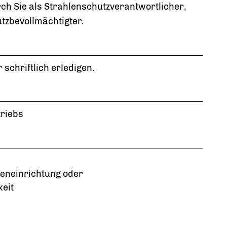
urch
Sie als Strahlenschutzverantwortlicher,
tzbevollmächtigter
.
 schriftlich erledigen.
triebs
geneinrichtung oder
keit