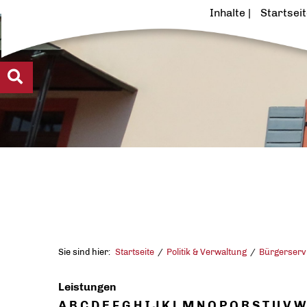
Inhalte
Startsei
Sie sind hier:
Startseite
Politik & Verwaltung
Bürgerserv
Leistungen
A
B
C
D
E
F
G
H
I
J
K
L
M
N
O
P
Q
R
S
T
U
V
W