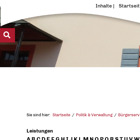
Inhalte
Startsei
Sie sind hier:
Startseite
Politik & Verwaltung
Bürgerserv
Leistungen
A
B
C
D
E
F
G
H
I
J
K
L
M
N
O
P
Q
R
S
T
U
V
W