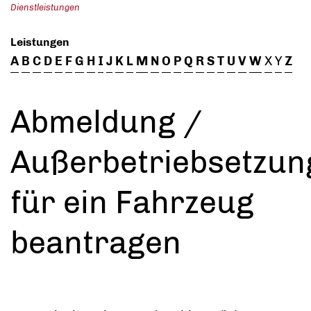
Dienstleistungen
Leistungen
A
B
C
D
E
F
G
H
I
J
K
L
M
N
O
P
Q
R
S
T
U
V
W
X
Y
Z
Abmeldung /
Außerbetriebsetzun
für ein Fahrzeug
beantragen