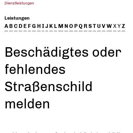
Dienstleistungen
Leistungen
A
B
C
D
E
F
G
H
I
J
K
L
M
N
O
P
Q
R
S
T
U
V
W
X
Y
Z
Beschädigtes oder
fehlendes
Straßenschild
melden