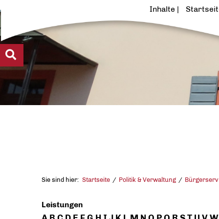
Inhalte
Startsei
Sie sind hier:
Startseite
Politik & Verwaltung
Bürgerserv
Leistungen
A
B
C
D
E
F
G
H
I
J
K
L
M
N
O
P
Q
R
S
T
U
V
W