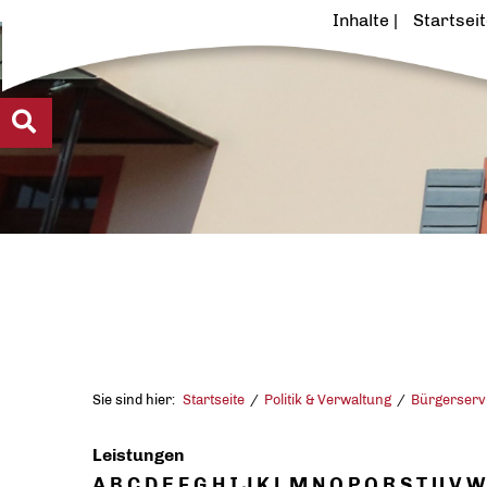
Inhalte
Startsei
Sie sind hier:
Startseite
Politik & Verwaltung
Bürgerserv
Leistungen
A
B
C
D
E
F
G
H
I
J
K
L
M
N
O
P
Q
R
S
T
U
V
W