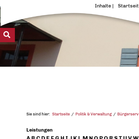
Inhalte
Startsei
Sie sind hier:
Startseite
Politik & Verwaltung
Bürgerserv
Leistungen
A
B
C
D
E
F
G
H
I
J
K
L
M
N
O
P
Q
R
S
T
U
V
W