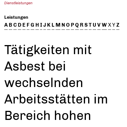
Dienstleistungen
Leistungen
A
B
C
D
E
F
G
H
I
J
K
L
M
N
O
P
Q
R
S
T
U
V
W
X
Y
Z
Tätigkeiten mit
Asbest bei
wechselnden
Arbeitsstätten im
Bereich hohen