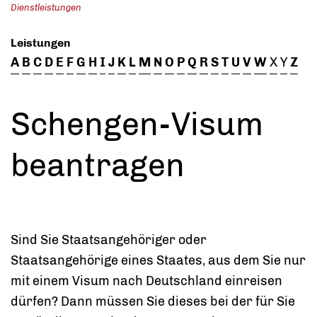
Dienstleistungen
Leistungen
A
B
C
D
E
F
G
H
I
J
K
L
M
N
O
P
Q
R
S
T
U
V
W
X
Y
Z
Schengen-Visum
beantragen
Sind Sie Staatsangehöriger oder
Staatsangehörige eines Staates, aus dem Sie nur
mit einem Visum nach Deutschland einreisen
dürfen? Dann müssen Sie dieses bei der für Sie