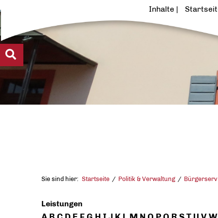
Inhalte
Startsei
Sie sind hier:
Startseite
Politik & Verwaltung
Bürgerserv
Leistungen
A
B
C
D
E
F
G
H
I
J
K
L
M
N
O
P
Q
R
S
T
U
V
W