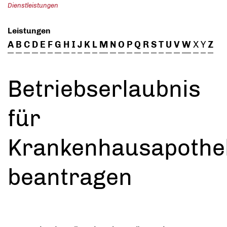
Dienstleistungen
Leistungen
A
B
C
D
E
F
G
H
I
J
K
L
M
N
O
P
Q
R
S
T
U
V
W
X
Y
Z
Betriebserlaubnis
für
Krankenhausapothe
beantragen