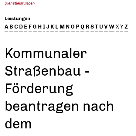
Dienstleistungen
Leistungen
A
B
C
D
E
F
G
H
I
J
K
L
M
N
O
P
Q
R
S
T
U
V
W
X
Y
Z
Kommunaler
Straßenbau -
Förderung
beantragen nach
dem