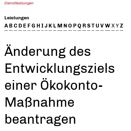
Dienstleistungen
Leistungen
A
B
C
D
E
F
G
H
I
J
K
L
M
N
O
P
Q
R
S
T
U
V
W
X
Y
Z
Änderung des
Entwicklungsziels
einer Ökokonto-
Maßnahme
beantragen