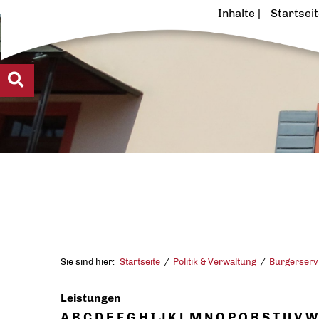
Inhalte
Startsei
Sie sind hier:
Startseite
Politik & Verwaltung
Bürgerserv
Leistungen
A
B
C
D
E
F
G
H
I
J
K
L
M
N
O
P
Q
R
S
T
U
V
W