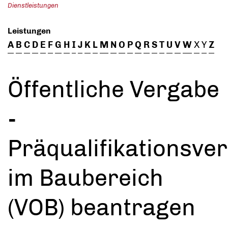
Dienstleistungen
Leistungen
A
B
C
D
E
F
G
H
I
J
K
L
M
N
O
P
Q
R
S
T
U
V
W
X
Y
Z
Öffentliche Vergabe
-
Präqualifikationsve
im Baubereich
(VOB) beantragen