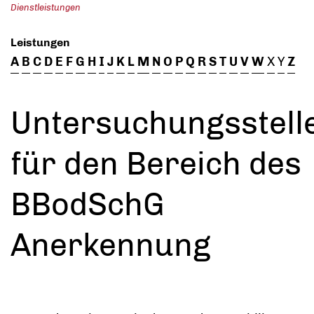
Dienstleistungen
Leistungen
A
B
C
D
E
F
G
H
I
J
K
L
M
N
O
P
Q
R
S
T
U
V
W
X
Y
Z
Untersuchungsstell
für den Bereich des
BBodSchG
Anerkennung