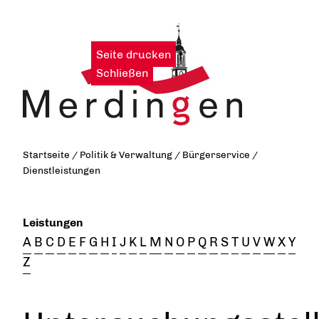
Seite drucken
|
Schließen
Startseite
/
Politik & Verwaltung
/
Bürgerservice
/
Dienstleistungen
Leistungen
A
B
C
D
E
F
G
H
I
J
K
L
M
N
O
P
Q
R
S
T
U
V
W
X
Y
Z