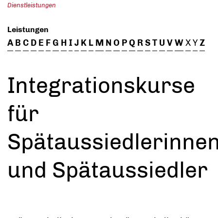
Dienstleistungen
Leistungen
A
B
C
D
E
F
G
H
I
J
K
L
M
N
O
P
Q
R
S
T
U
V
W
X
Y
Z
Integrationskurse
für
Spätaussiedlerinne
und Spätaussiedler