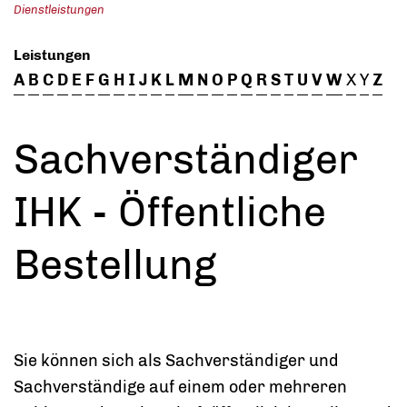
Dienstleistungen
Leistungen
A
B
C
D
E
F
G
H
I
J
K
L
M
N
O
P
Q
R
S
T
U
V
W
X
Y
Z
Sachverständiger
IHK - Öffentliche
Bestellung
Sie können sich als Sachverständiger und
Sachverständige auf einem oder mehreren