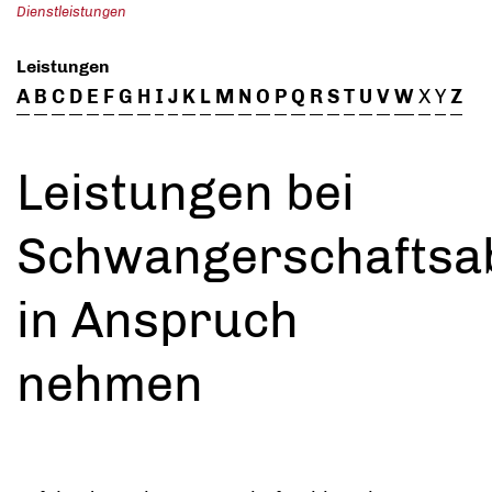
Dienstleistungen
Leistungen
A
B
C
D
E
F
G
H
I
J
K
L
M
N
O
P
Q
R
S
T
U
V
W
X
Y
Z
Leistungen bei
Schwangerschaftsa
in Anspruch
nehmen