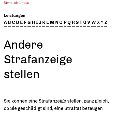
Dienstleistungen
Leistungen
A
B
C
D
E
F
G
H
I
J
K
L
M
N
O
P
Q
R
S
T
U
V
W
X
Y
Z
Andere
Strafanzeige
stellen
Sie können eine Strafanzeige stellen, ganz gleich,
ob Sie geschädigt sind, eine Straftat bezeugen