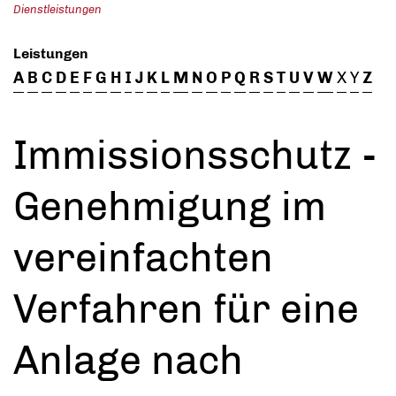
Dienstleistungen
Leistungen
A
B
C
D
E
F
G
H
I
J
K
L
M
N
O
P
Q
R
S
T
U
V
W
X
Y
Z
Immissionsschutz -
Genehmigung im
vereinfachten
Verfahren für eine
Anlage nach