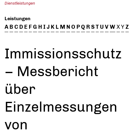
Dienstleistungen
Leistungen
A
B
C
D
E
F
G
H
I
J
K
L
M
N
O
P
Q
R
S
T
U
V
W
X
Y
Z
Immissionsschutz
– Messbericht
über
Einzelmessungen
von