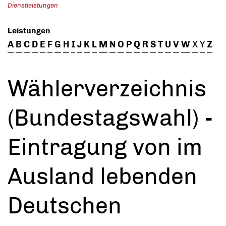
Dienstleistungen
Leistungen
A
B
C
D
E
F
G
H
I
J
K
L
M
N
O
P
Q
R
S
T
U
V
W
X
Y
Z
Wählerverzeichnis
(Bundestagswahl) -
Eintragung von im
Ausland lebenden
Deutschen