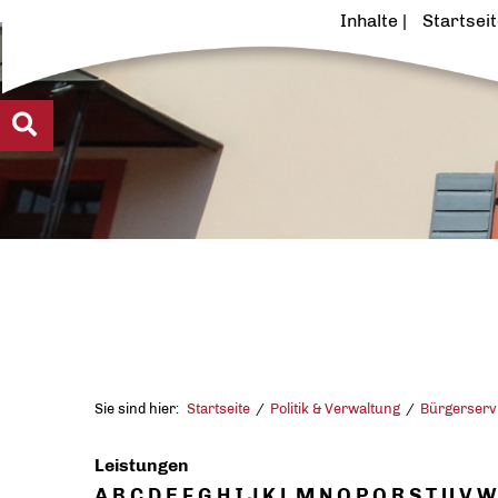
Inhalte
Startsei
Sie sind hier:
Startseite
Politik & Verwaltung
Bürgerserv
Leistungen
A
B
C
D
E
F
G
H
I
J
K
L
M
N
O
P
Q
R
S
T
U
V
W