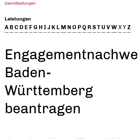
Dienstleistungen
Leistungen
A
B
C
D
E
F
G
H
I
J
K
L
M
N
O
P
Q
R
S
T
U
V
W
X
Y
Z
Engagementnachwe
Baden-
Württemberg
beantragen