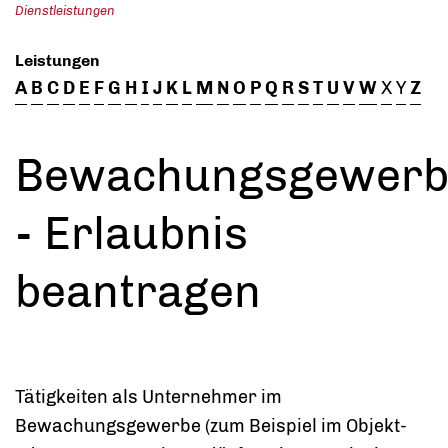
Dienstleistungen
Leistungen
A
B
C
D
E
F
G
H
I
J
K
L
M
N
O
P
Q
R
S
T
U
V
W
X
Y
Z
Bewachungsgewerb
- Erlaubnis
beantragen
Tätigkeiten als Unternehmer im
Bewachungsgewerbe (zum Beispiel im Objekt-