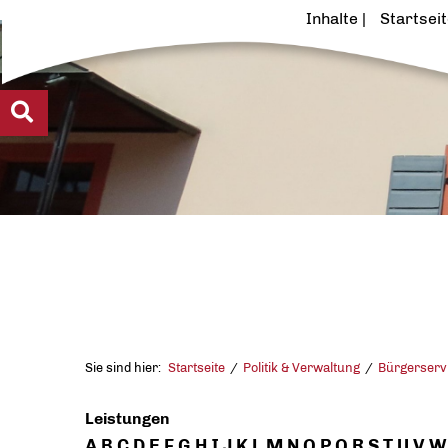
Inhalte
Startsei
Sie sind hier:
Startseite
Politik & Verwaltung
Bürgerserv
Leistungen
A
B
C
D
E
F
G
H
I
J
K
L
M
N
O
P
Q
R
S
T
U
V
W