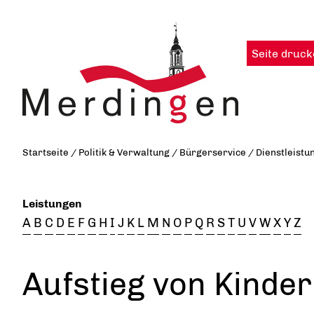
Seite druck
Startseite
/
Politik & Verwaltung
/
Bürgerservice
/
Dienstleistu
Leistungen
A
B
C
D
E
F
G
H
I
J
K
L
M
N
O
P
Q
R
S
T
U
V
W
X
Y
Z
Aufstieg von Kinder