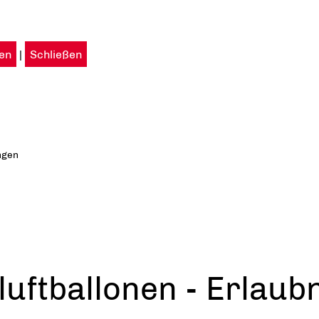
en
|
Schließen
ngen
luftballonen - Erlaub