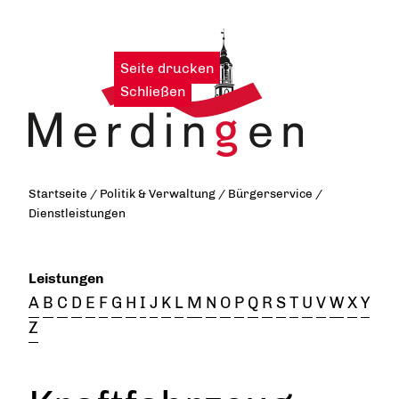
Seite drucken
|
Schließen
Startseite
/
Politik & Verwaltung
/
Bürgerservice
/
Dienstleistungen
Leistungen
A
B
C
D
E
F
G
H
I
J
K
L
M
N
O
P
Q
R
S
T
U
V
W
X
Y
Z