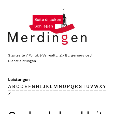
Seite drucken
|
Schließen
Startseite
/
Politik & Verwaltung
/
Bürgerservice
/
Dienstleistungen
Leistungen
A
B
C
D
E
F
G
H
I
J
K
L
M
N
O
P
Q
R
S
T
U
V
W
X
Y
Z