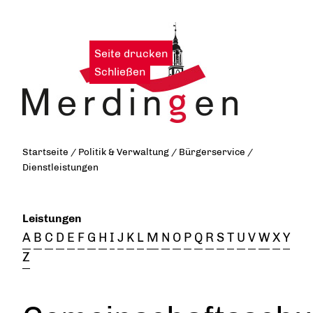
Seite drucken
|
Schließen
Startseite
/
Politik & Verwaltung
/
Bürgerservice
/
Dienstleistungen
Leistungen
A
B
C
D
E
F
G
H
I
J
K
L
M
N
O
P
Q
R
S
T
U
V
W
X
Y
Z