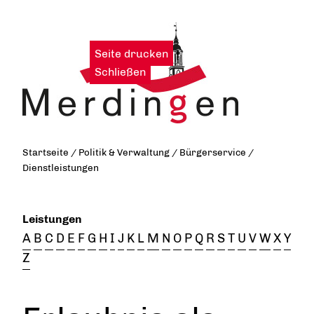
Seite drucken
|
Schließen
Startseite
/
Politik & Verwaltung
/
Bürgerservice
/
Dienstleistungen
Leistungen
A
B
C
D
E
F
G
H
I
J
K
L
M
N
O
P
Q
R
S
T
U
V
W
X
Y
Z