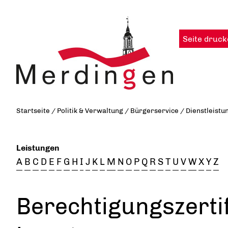
Seite druck
Startseite
/
Politik & Verwaltung
/
Bürgerservice
/
Dienstleistu
Leistungen
A
B
C
D
E
F
G
H
I
J
K
L
M
N
O
P
Q
R
S
T
U
V
W
X
Y
Z
Berechtigungszertif