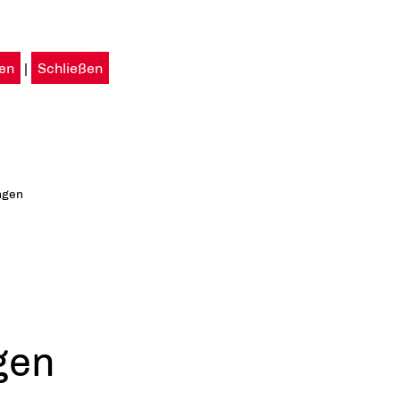
en
|
Schließen
ngen
gen