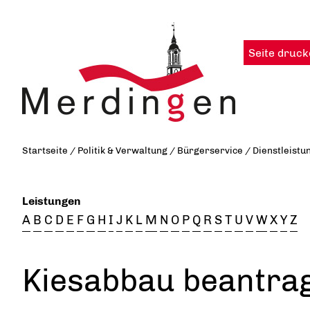
Seite druck
Startseite
/
Politik & Verwaltung
/
Bürgerservice
/
Dienstleistu
Leistungen
A
B
C
D
E
F
G
H
I
J
K
L
M
N
O
P
Q
R
S
T
U
V
W
X
Y
Z
Kiesabbau beantra