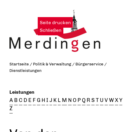
Seite drucken
|
Schließen
Startseite
/
Politik & Verwaltung
/
Bürgerservice
/
Dienstleistungen
Leistungen
A
B
C
D
E
F
G
H
I
J
K
L
M
N
O
P
Q
R
S
T
U
V
W
X
Y
Z